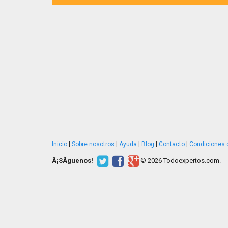
Inicio
|
Sobre nosotros
|
Ayuda
|
Blog
|
Contacto
|
Condiciones 
Â¡SÃ­guenos!
© 2026 Todoexpertos.com.
v