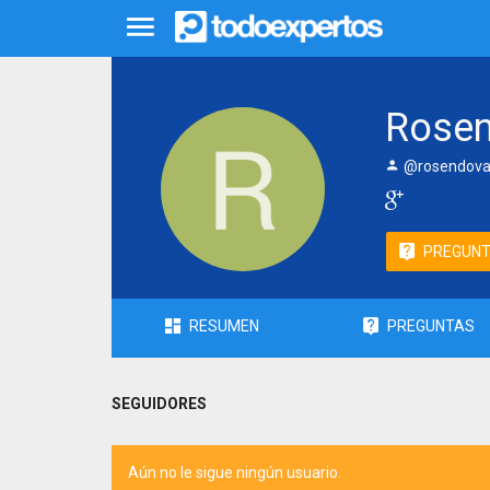
Rosen
@rosendova
PREGUN
RESUMEN
PREGUNTAS
SEGUIDORES
Aún no le sigue ningún usuario.