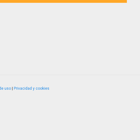
de uso
|
Privacidad y cookies
4.2.51120.1