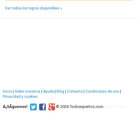
Ver todos los logros disponibles »
Inicio
|
Sobre nosotros
|
Ayuda
|
Blog
|
Contacto
|
Condiciones de uso
|
Privacidad y cookies
Â¡SÃ­guenos!
© 2026 Todoexpertos.com.
v4.2.51120.1