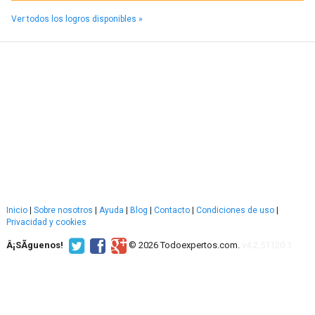
Ver todos los logros disponibles »
Inicio
|
Sobre nosotros
|
Ayuda
|
Blog
|
Contacto
|
Condiciones de uso
|
Privacidad y cookies
Â¡SÃ­guenos!
© 2026 Todoexpertos.com.
v4.2.51120.1