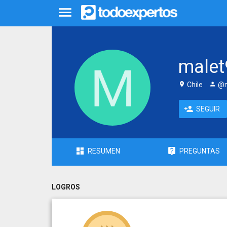
malet
Chile
@m
SEGUIR
RESUMEN
PREGUNTAS
LOGROS