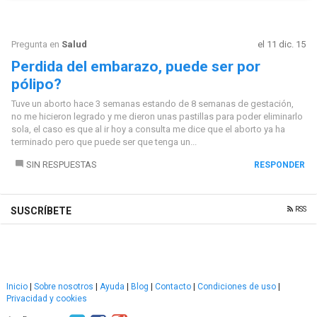
Pregunta en
Salud
el 11 dic. 15
Perdida del embarazo, puede ser por
pólipo?
Tuve un aborto hace 3 semanas estando de 8 semanas de gestación,
no me hicieron legrado y me dieron unas pastillas para poder eliminarlo
sola, el caso es que al ir hoy a consulta me dice que el aborto ya ha
terminado pero que puede ser que tenga un...
SIN RESPUESTAS
RESPONDER
RSS
SUSCRÍBETE
Inicio
|
Sobre nosotros
|
Ayuda
|
Blog
|
Contacto
|
Condiciones de uso
|
Privacidad y cookies