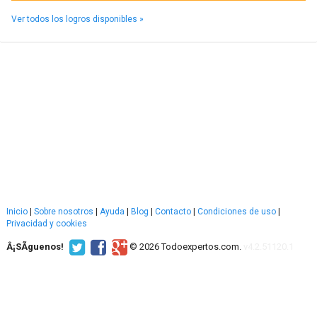
Ver todos los logros disponibles »
Inicio
|
Sobre nosotros
|
Ayuda
|
Blog
|
Contacto
|
Condiciones de uso
|
Privacidad y cookies
Â¡SÃ­guenos!
© 2026 Todoexpertos.com.
v4.2.51120.1