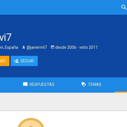
vi7
eón, España
@javierml7
desde
2006
- visto
2011
TAR
SEGUIR
RESPUESTAS
TEMAS