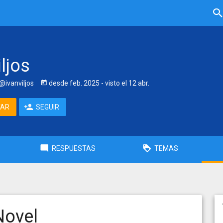
iljos
@ivanviljos
desde
feb. 2025
- visto
el 12 abr.
TAR
SEGUIR
RESPUESTAS
TEMAS
Novel