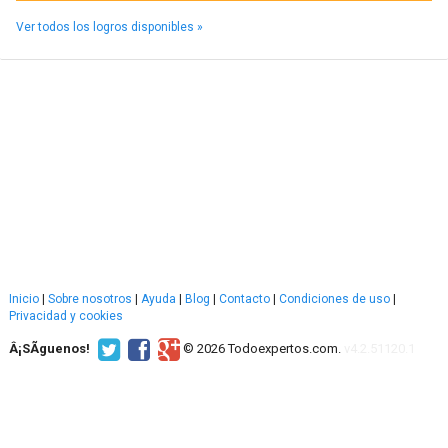
Ver todos los logros disponibles »
Inicio
|
Sobre nosotros
|
Ayuda
|
Blog
|
Contacto
|
Condiciones de uso
|
Privacidad y cookies
Â¡SÃ­guenos!
© 2026 Todoexpertos.com.
v4.2.51120.1