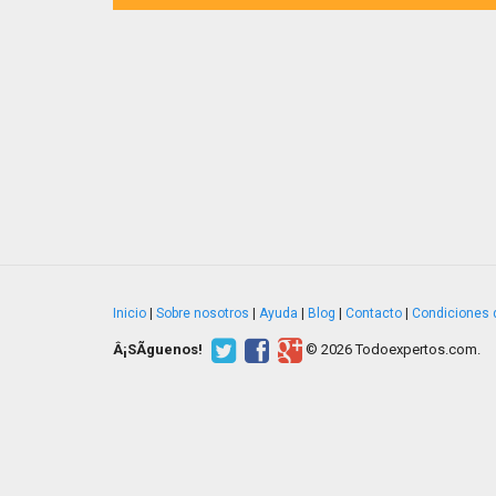
Inicio
|
Sobre nosotros
|
Ayuda
|
Blog
|
Contacto
|
Condiciones 
Â¡SÃ­guenos!
© 2026 Todoexpertos.com.
v