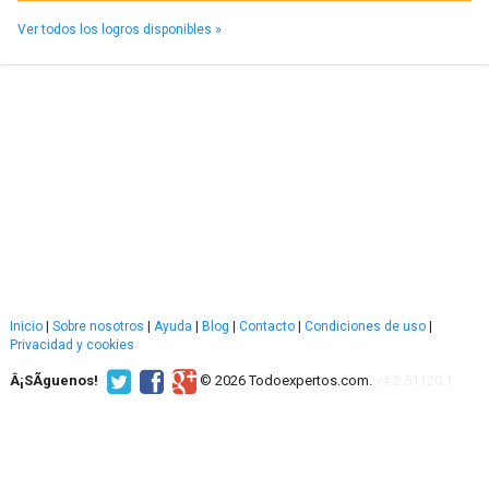
Ver todos los logros disponibles »
Inicio
|
Sobre nosotros
|
Ayuda
|
Blog
|
Contacto
|
Condiciones de uso
|
Privacidad y cookies
Â¡SÃ­guenos!
© 2026 Todoexpertos.com.
v4.2.51120.1