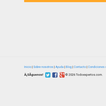
Inicio
|
Sobre nosotros
|
Ayuda
|
Blog
|
Contacto
|
Condiciones 
Â¡SÃ­guenos!
© 2026 Todoexpertos.com.
v