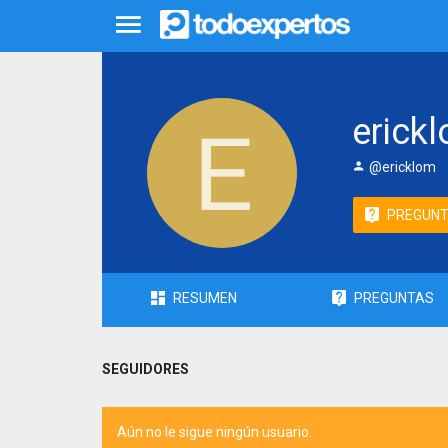
erick
@ericklom
PREGUN
RESUMEN
PREGUNTAS
SEGUIDORES
Aún no le sigue ningún usuario.