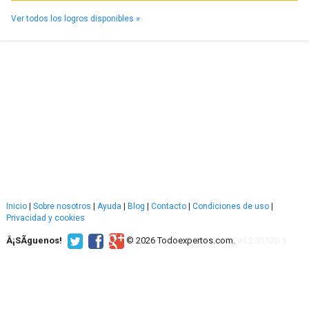
Ver todos los logros disponibles »
Inicio
|
Sobre nosotros
|
Ayuda
|
Blog
|
Contacto
|
Condiciones de uso
|
Privacidad y cookies
Â¡SÃ­guenos!
© 2026 Todoexpertos.com.
v4.2.51120.1