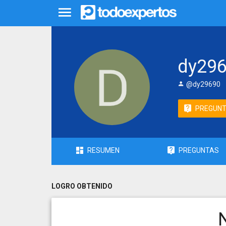
dy29
@dy29690
PREGUN
RESUMEN
PREGUNTAS
LOGRO OBTENIDO