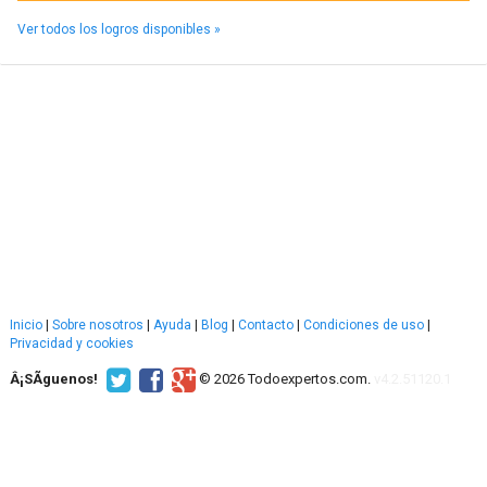
Ver todos los logros disponibles »
Inicio
|
Sobre nosotros
|
Ayuda
|
Blog
|
Contacto
|
Condiciones de uso
|
Privacidad y cookies
Â¡SÃ­guenos!
© 2026 Todoexpertos.com.
v4.2.51120.1