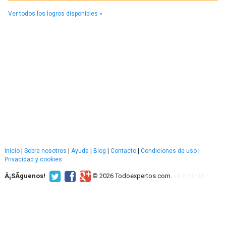
Ver todos los logros disponibles »
Inicio
|
Sobre nosotros
|
Ayuda
|
Blog
|
Contacto
|
Condiciones de uso
|
Privacidad y cookies
Â¡SÃ­guenos!
© 2026 Todoexpertos.com.
v4.2.51120.1