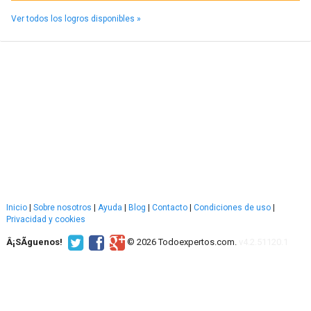
Ver todos los logros disponibles »
Inicio
|
Sobre nosotros
|
Ayuda
|
Blog
|
Contacto
|
Condiciones de uso
|
Privacidad y cookies
Â¡SÃ­guenos!
© 2026 Todoexpertos.com.
v4.2.51120.1