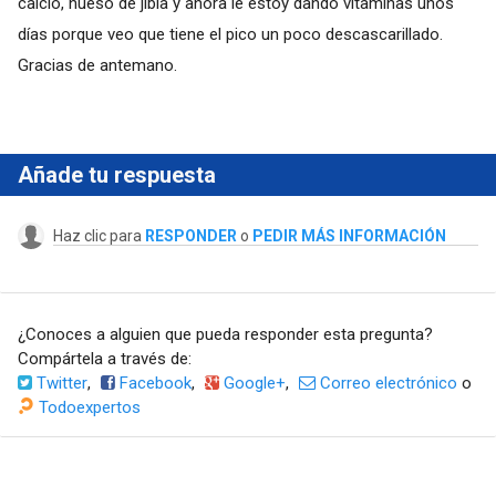
calcio, hueso de jibia y ahora le estoy dando vitaminas unos
días porque veo que tiene el pico un poco descascarillado.
Gracias de antemano.
Añade tu respuesta
Haz clic para
RESPONDER
o
PEDIR MÁS INFORMACIÓN
¿Conoces a alguien que pueda responder esta pregunta?
Compártela a través de:
Twitter
,
Facebook
,
Google+
,
Correo electrónico
o
Todoexpertos