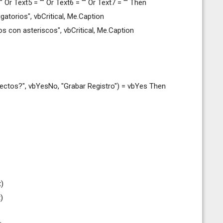
"" Or Text5 = "" Or Text6 = "" Or Text7 = "" Then
atorios", vbCritical, Me.Caption
 con asteriscos", vbCritical, Me.Caption
ectos?", vbYesNo, "Grabar Registro") = vbYes Then
t)
)