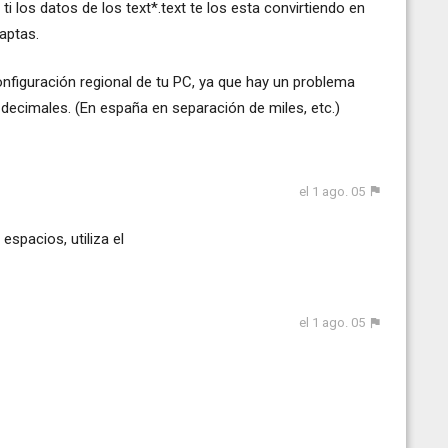
i los datos de los text*.text te los esta convirtiendo en
aptas.
configuración regional de tu PC, ya que hay un problema
e decimales. (En españa en separación de miles, etc.)
el 1 ago. 05
 espacios, utiliza el
el 1 ago. 05