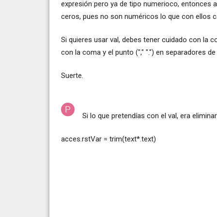
expresión pero ya de tipo numerioco, entonces a t
ceros, pues no son numéricos lo que con ellos c
Si quieres usar val, debes tener cuidado con la 
con la coma y el punto ("," ".") en separadores d
Suerte.
Si lo que pretendías con el val, era eliminar
acces.rstVar = trim(text*.text)