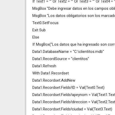
If Text1 = "" Or Text2 = "" Or Text3 = "" Or Text4 = 
MsgBox "Debe ingresar datos en los campos oblig
MsgBox "Los datos obligatorios son los marcados
Text0.SetFocus
Exit Sub
Else
If MsgBox("Los datos que ha ingresado son corr
Data1.DatabaseName = "C:\clientitos.mdb"
Data1.RecordSource = "clientitos"
Data1.Refresh
With Data1.Recordset
Data1.Recordset.AddNew
Data1.Recordset.Fields!ID = Val(Text0.Text)
Data1.Recordset.Fields!apeynom = Val(Text1.Tex
Data1.Recordset.Fields!direccion = Val(Text2.Text
Data1.Recordset.Fields!ciudad = Val(Text3.Text)