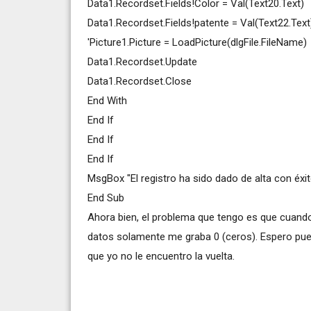
Data1.Recordset.Fields!Color = Val(Text20.Text)
Data1.Recordset.Fields!patente = Val(Text22.Text
'Picture1.Picture = LoadPicture(dlgFile.FileName)
Data1.Recordset.Update
Data1.Recordset.Close
End With
End If
End If
End If
MsgBox "El registro ha sido dado de alta con éxi
End Sub
Ahora bien, el problema que tengo es que cuando
datos solamente me graba 0 (ceros). Espero pu
que yo no le encuentro la vuelta.