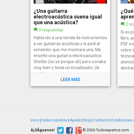
¿Una guitarra
¿Qué 
electroacústica suena igual
apren
que una acústica?
2 re
3 respuestas
Si es p
Había ido a una tienda de instrumentos
libro, a
a ver guitarras acústicas y le pedí al
PDF me
vendedor que me mostrara una. Me
sobre c
enseñó una guitarra electroacústica
técnic
Shelter (no se porque xD) pero sonaba
atenció
muy bien y tenía un ecualizador, (la
abstrac
probé sin conectar a un...
LEER MÁS
Inicio
|
Sobre nosotros
|
Ayuda
|
Blog
|
Contacto
|
Condiciones 
Â¡SÃ­guenos!
© 2026 Todoexpertos.com.
v