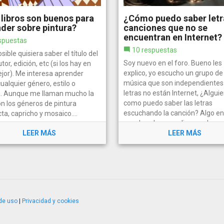
libros son buenos para
¿Cómo puedo saber letr
der sobre pintura?
canciones que no se
encuentran en Internet?
spuestas
10 respuestas
osible quisiera saber el título del
Soy nuevo en el foro. Bueno les
utor, edición, etc (si los hay en
explico, yo escucho un grupo de
jor). Me interesa aprender
música que son independientes 
ualquier género, estilo o
letras no están Internet, ¿Algui
a. Aunque me llaman mucho la
como puedo saber las letras
n los géneros de pintura
escuchando la canción? Algo en
ta, capricho y mosaico....
y pude saber que dice en algun
LEER MÁS
partes pero...
LEER MÁS
de uso
|
Privacidad y cookies
4.2.51120.1