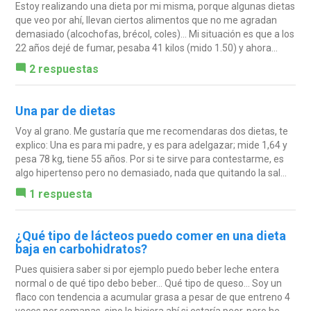
Estoy realizando una dieta por mi misma, porque algunas dietas
que veo por ahí, llevan ciertos alimentos que no me agradan
demasiado (alcochofas, brécol, coles)... Mi situación es que a los
22 años dejé de fumar, pesaba 41 kilos (mido 1.50) y ahora...
2 respuestas
Una par de dietas
Voy al grano. Me gustaría que me recomendaras dos dietas, te
explico: Una es para mi padre, y es para adelgazar; mide 1,64 y
pesa 78 kg, tiene 55 años. Por si te sirve para contestarme, es
algo hipertenso pero no demasiado, nada que quitando la sal...
1 respuesta
¿Qué tipo de lácteos puedo comer en una dieta
baja en carbohidratos?
Pues quisiera saber si por ejemplo puedo beber leche entera
normal o de qué tipo debo beber... Qué tipo de queso... Soy un
flaco con tendencia a acumular grasa a pesar de que entreno 4
veces por semanas, sino lo hiciera ahí si estaría peor, pero he...