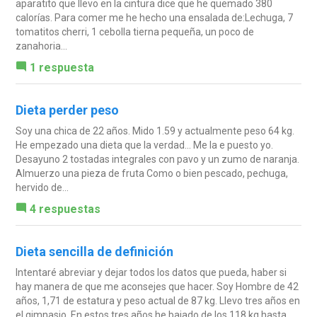
aparatito que llevo en la cintura dice que he quemado 380
calorías. Para comer me he hecho una ensalada de:Lechuga, 7
tomatitos cherri, 1 cebolla tierna pequeña, un poco de
zanahoria...
1 respuesta
Dieta perder peso
Soy una chica de 22 años. Mido 1.59 y actualmente peso 64 kg.
He empezado una dieta que la verdad... Me la e puesto yo.
Desayuno 2 tostadas integrales con pavo y un zumo de naranja.
Almuerzo una pieza de fruta Como o bien pescado, pechuga,
hervido de...
4 respuestas
Dieta sencilla de definición
Intentaré abreviar y dejar todos los datos que pueda, haber si
hay manera de que me aconsejes que hacer. Soy Hombre de 42
años, 1,71 de estatura y peso actual de 87 kg. Llevo tres años en
el gimnasio. En estos tres años he bajado de los 118 kg hasta...