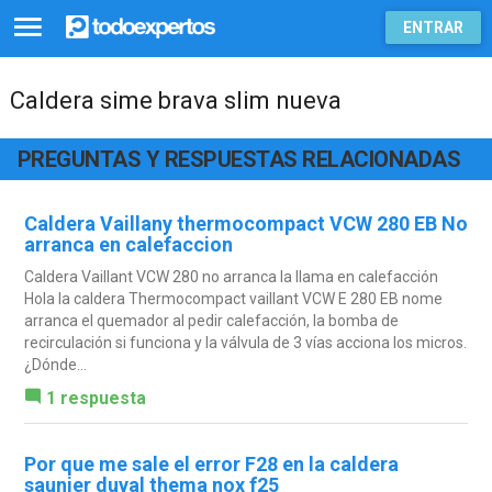
ENTRAR
Caldera sime brava slim nueva
PREGUNTAS Y RESPUESTAS RELACIONADAS
Caldera Vaillany thermocompact VCW 280 EB No
arranca en calefaccion
Caldera Vaillant VCW 280 no arranca la llama en calefacción
Hola la caldera Thermocompact vaillant VCW E 280 EB nome
arranca el quemador al pedir calefacción, la bomba de
recirculación si funciona y la válvula de 3 vías acciona los micros.
¿Dónde...
1 respuesta
Por que me sale el error F28 en la caldera
saunier duval thema nox f25