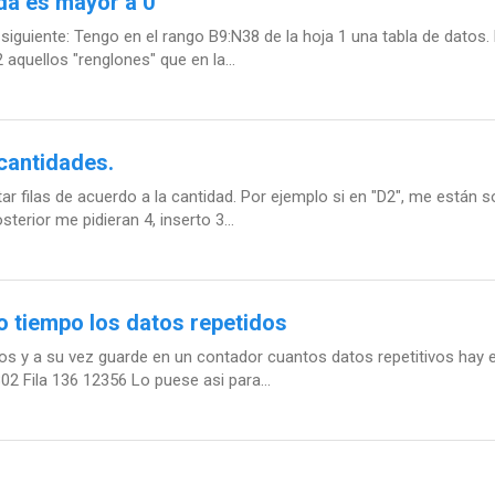
lda es mayor a 0
guiente: Tengo en el rango B9:N38 de la hoja 1 una tabla de datos. E
2 aquellos "renglones" que en la...
 cantidades.
ar filas de acuerdo a la cantidad. Por ejemplo si en "D2", me están s
sterior me pidieran 4, inserto 3...
 tiempo los datos repetidos
os y a su vez guarde en un contador cuantos datos repetitivos hay e
802 Fila 136 12356 Lo puese asi para...