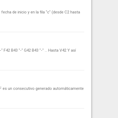
echa de inicio y en la fila "c" (desde C2 hasta
" F42 B43 "-" G42 B43 "-" ... Hasta V42 Y así
REF es un consecutivo generado automáticamente