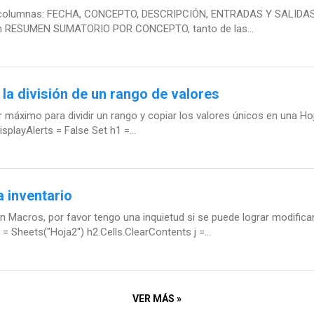
s columnas: FECHA, CONCEPTO, DESCRIPCIÓN, ENTRADAS Y SALIDAS en
 un RESUMEN SUMATORIO POR CONCEPTO, tanto de las...
 la división de un rango de valores
 máximo para dividir un rango y copiar los valores únicos en una Ho
splayAlerts = False Set h1 =...
 inventario
n Macros, por favor tengo una inquietud si se puede lograr modific
= Sheets("Hoja2") h2.Cells.ClearContents j =...
VER MÁS »