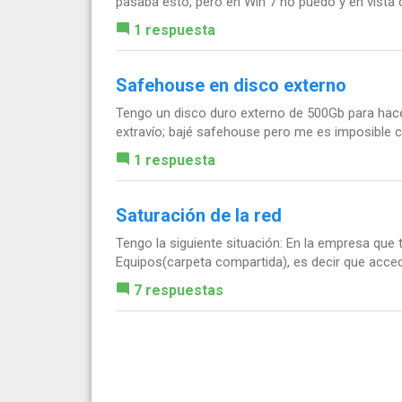
pasaba esto, pero en Win 7 no puedo y en vista
1 respuesta
Safehouse en disco externo
Tengo un disco duro externo de 500Gb para hacer
extravío; bajé safehouse pero me es imposible co
1 respuesta
Saturación de la red
Tengo la siguiente situación: En la empresa que
Equipos(carpeta compartida), es decir que acced
7 respuestas