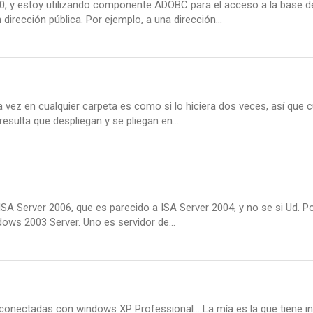
 6.0, y estoy utilizando componente ADOBC para el acceso a la bas
irección pública. Por ejemplo, a una dirección...
 vez en cualquier carpeta es como si lo hiciera dos veces, así que 
esulta que despliegan y se pliegan en...
 Server 2006, que es parecido a ISA Server 2004, y no se si Ud. Po
dows 2003 Server. Uno es servidor de...
nectadas con windows XP Professional... La mía es la que tiene inte