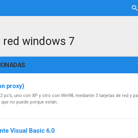
a red windows 7
CIONADAS
on proxy)
 pc's, uno con XP y otro con Win98, mediante 3 tarjetas de red y pa
e que no puede porque están...
e Visual Basic 6.0