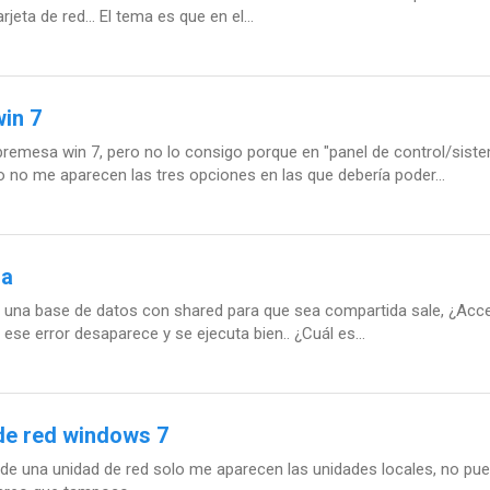
eta de red... El tema es que en el...
in 7
sobremesa win 7, pero no lo consigo porque en "panel de control/sis
o me aparecen las tres opciones en las que debería poder...
da
una base de datos con shared para que sea compartida sale, ¿Acc
se error desaparece y se ejecuta bien.. ¿Cuál es...
de red windows 7
a de una unidad de red solo me aparecen las unidades locales, no pu