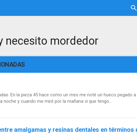
 y necesito mordedor
CIONADAS
udas. En la pieza 45 hace como un mes me noté un hueco pegado a l
 noche y cuando me miré por la mañana vi que tengo...
entre amalgamas y resinas dentales en términos d