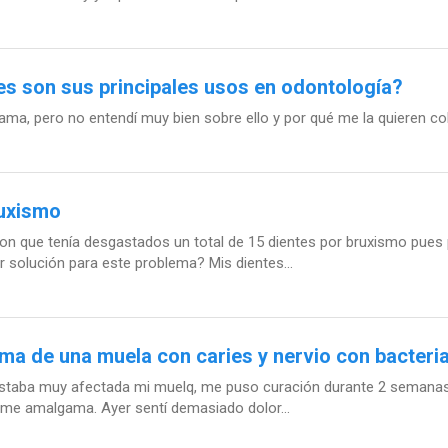
es son sus principales usos en odontología?
, pero no entendí muy bien sobre ello y por qué me la quieren col
ruxismo
n que tenía desgastados un total de 15 dientes por bruxismo pues p
or solución para este problema? Mis dientes...
a de una muela con caries y nervio con bacteri
estaba muy afectada mi muelq, me puso curación durante 2 semanas
erme amalgama. Ayer sentí demasiado dolor...