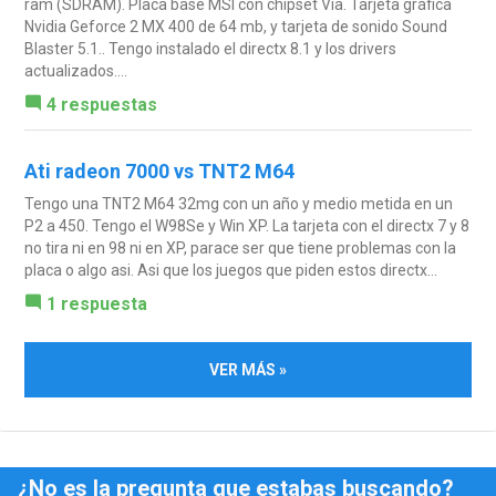
ram (SDRAM). Placa base MSI con chipset Vía. Tarjeta gráfica
Nvidia Geforce 2 MX 400 de 64 mb, y tarjeta de sonido Sound
Blaster 5.1.. Tengo instalado el directx 8.1 y los drivers
actualizados....
4 respuestas
Ati radeon 7000 vs TNT2 M64
Tengo una TNT2 M64 32mg con un año y medio metida en un
P2 a 450. Tengo el W98Se y Win XP. La tarjeta con el directx 7 y 8
no tira ni en 98 ni en XP, parace ser que tiene problemas con la
placa o algo asi. Asi que los juegos que piden estos directx...
1 respuesta
VER MÁS »
¿No es la pregunta que estabas buscando?