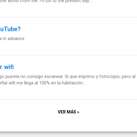
he world from the 1970s to the present day....
ouTube?
nx in advance
 wifi
o puesta no consigo escanear. Si que imprimo y fotocopio, pero al
ñal wifi me llega al 100% en la habitación...
VER MÁS »