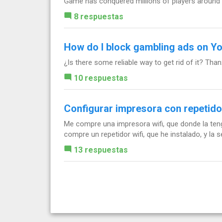
Game has conquered millions of players around t
8 respuestas
How do I block gambling ads on Y
¿Is there some reliable way to get rid of it? Tha
10 respuestas
Configurar impresora con repetidor
Me compre una impresora wifi, que donde la teng
compre un repetidor wifi, que he instalado, y la se
13 respuestas