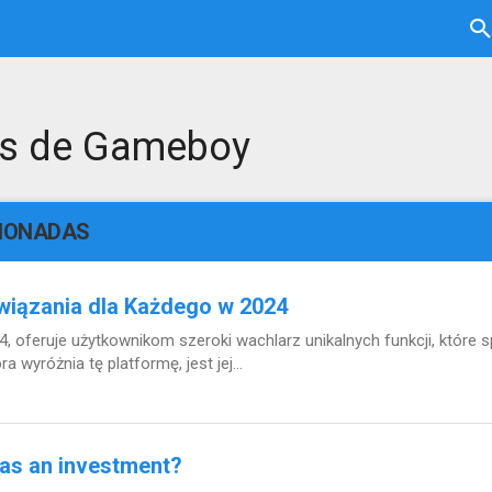
es de Gameboy
CIONADAS
wiązania dla Każdego w 2024
, oferuje użytkownikom szeroki wachlarz unikalnych funkcji, które sp
wyróżnia tę platformę, jest jej...
ns as an investment?