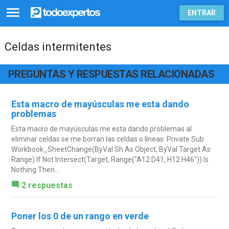
ENTRAR
Celdas intermitentes
PREGUNTAS Y RESPUESTAS RELACIONADAS
Esta macro de mayúsculas me esta dando
problemas
Esta macro de mayúsculas me esta dando problemas al
eliminar celdas se me borran las celdas o líneas: Private Sub
Workbook_SheetChange(ByVal Sh As Object, ByVal Target As
Range) If Not Intersect(Target, Range("A12:D41, H12:H46")) Is
Nothing Then...
2 respuestas
Poner los 0 de un rango en verde