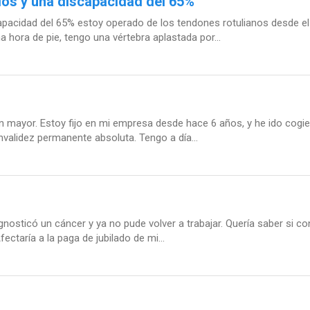
dos y una discapacidad del 65%
pacidad del 65% estoy operado de los tendones rotulianos desde el 2
hora de pie, tengo una vértebra aplastada por...
n mayor. Estoy fijo en mi empresa desde hace 6 años, y he ido cogien
validez permanente absoluta. Tengo a día...
nosticó un cáncer y ya no pude volver a trabajar. Quería saber si co
ctaría a la paga de jubilado de mi...