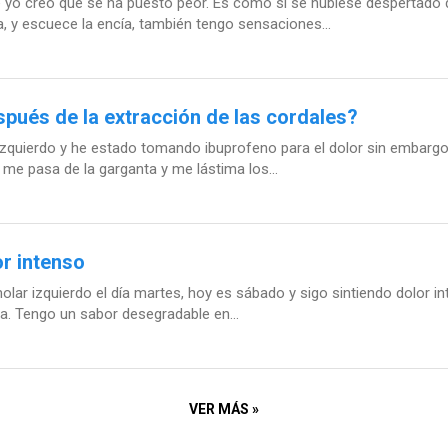
 yo creo que se ha puesto peor. Es como si se hubiese despertado d
, y escuece la encía, también tengo sensaciones...
spués de la extracción de las cordales?
 izquierdo y he estado tomando ibuprofeno para el dolor sin embargo
o me pasa de la garganta y me lástima los...
or intenso
molar izquierdo el día martes, hoy es sábado y sigo sintiendo dolor i
da. Tengo un sabor desegradable en...
VER MÁS »