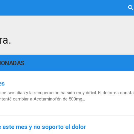
ra.
CIONADAS
es
e seis días y la recuperación ha sido muy difícil. El dolor es const
ntenté cambiar a Acetaminofén de 500mg...
e este mes y no soporto el dolor