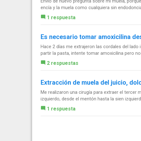
Envío de nuevo pregunta sobre mi muela, porque
encía y la muela como cualquiera sin endodoncia
1 respuesta
Es necesario tomar amoxicilina de
Hace 2 días me extrajeron las cordales del lado
partir la pasta, intente tomar amoxicilina pero n
2 respuestas
Extracción de muela del juicio, dol
Me realizaron una cirugía para extraer el tercer 
izquierdo, desde el mentón hasta la sien izquier
1 respuesta