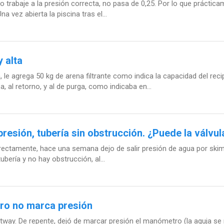
rabaje a la presión correcta, no pasa de 0,25. Por lo que prácticamen
a vez abierta la piscina tras el...
 alta
, le agrega 50 kg de arena filtrante como indica la capacidad del reci
 al retorno, y al de purga, como indicaba en...
 presión, tubería sin obstrucción. ¿Puede la válvu
rectamente, hace una semana dejo de salir presión de agua por skimm
ubería y no hay obstrucción, al...
ro no marca presión
way. De repente, dejó de marcar presión el manómetro (la aguja se 