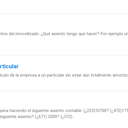
tos del inmovilizado. ¿Qué asiento tengo que hacer? Por ejemplo un
ticular
hículo de la empresa a un particular sin estar aún totalmente amortiz
ina haciendo el siguiente asiento contable: (¿223)10700? (¿472)171
iguiente asiento? (¿671) 2000? (¿572)...