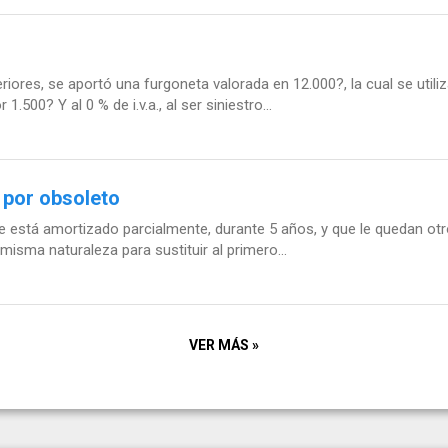
res, se aportó una furgoneta valorada en 12.000?, la cual se util
500? Y al 0 % de i.v.a., al ser siniestro...
 por obsoleto
e está amortizado parcialmente, durante 5 años, y que le quedan ot
isma naturaleza para sustituir al primero...
VER MÁS »