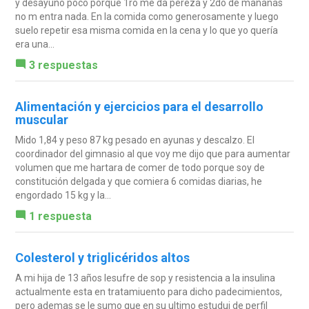
y desayuno poco porque 1ro me da pereza y 2do de mañanas
no m entra nada. En la comida como generosamente y luego
suelo repetir esa misma comida en la cena y lo que yo quería
era una...
3 respuestas
Alimentación y ejercicios para el desarrollo
muscular
Mido 1,84 y peso 87 kg pesado en ayunas y descalzo. El
coordinador del gimnasio al que voy me dijo que para aumentar
volumen que me hartara de comer de todo porque soy de
constitución delgada y que comiera 6 comidas diarias, he
engordado 15 kg y la...
1 respuesta
Colesterol y triglicéridos altos
A mi hija de 13 años lesufre de sop y resistencia a la insulina
actualmente esta en tratamiuento para dicho padecimientos,
pero ademas se le sumo que en su ultimo estudui de perfil