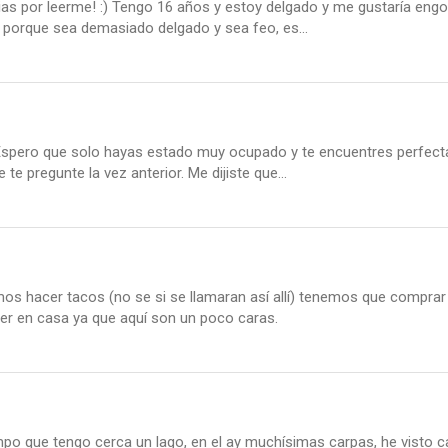
s por leerme! :) Tengo 16 años y estoy delgado y me gustaría engorda
porque sea demasiado delgado y sea feo, es...
 Espero que solo hayas estado muy ocupado y te encuentres perfect
te pregunte la vez anterior. Me dijiste que...
hacer tacos (no se si se llamaran así allí) tenemos que comprar las t
cer en casa ya que aquí son un poco caras.
o que tengo cerca un lago, en el ay muchísimas carpas, he visto c