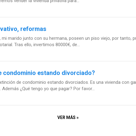
emos vender la vivienda privativa para...
ivativo, reformas
i marido junto con su hermana, poseen un piso viejo, por tanto, pr
arial. Tras ello, invertimos 80000€, de...
de condominio estando divorciado?
xtinción de condominio estando divorciados. Es una vivienda con gara
. Además ¿Qué tengo yo que pagar? Por favor...
VER MÁS »