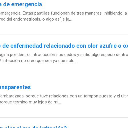
la de emergencia
emergencia. Estas pastillas funcionan de tres maneras, inhibiendo l
 del endometriosis, o algo así je je,...
de enfermedad relacionado con olor azufre o ox
ina por dentro, introducción sus dedos y sintió algo espeso dentro 
? Infección no creo que sea ya que solo...
ransparentes
embarazada, porque tuve relaciones con un tampon puesto y el ultimo
porque termino muy lejos de mi...