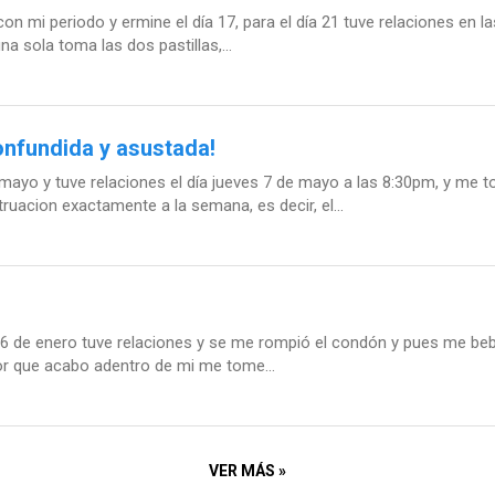
n mi periodo y ermine el día 17, para el día 21 tuve relaciones en las
a sola toma las dos pastillas,...
onfundida y asustada!
mayo y tuve relaciones el día jueves 7 de mayo a las 8:30pm, y me t
acion exactamente a la semana, es decir, el...
 26 de enero tuve relaciones y se me rompió el condón y pues me bebí
por que acabo adentro de mi me tome...
VER MÁS »