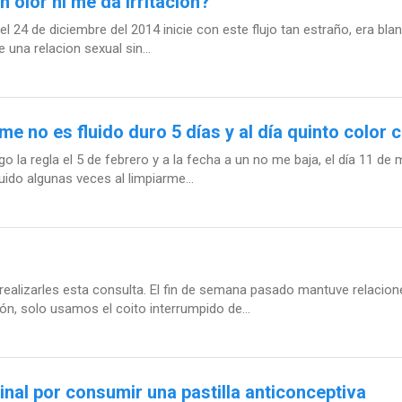
n olor ni me da irritación?
l 24 de diciembre del 2014 inicie con este flujo tan estraño, era bl
 una relacion sexual sin...
me no es fluido duro 5 días y al día quinto color 
o la regla el 5 de febrero y a la fecha a un no me baja, el día 11 de 
uido algunas veces al limpiarme...
realizarles esta consulta. El fin de semana pasado mantuve relacio
ón, solo usamos el coito interrumpido de...
inal por consumir una pastilla anticonceptiva