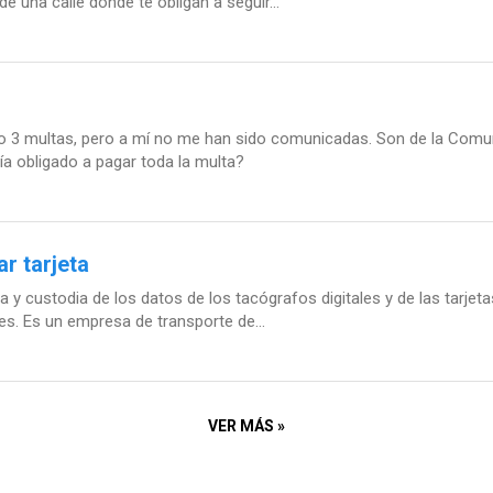
e una calle donde te obligan a seguir...
ngo 3 multas, pero a mí no me han sido comunicadas. Son de la Comu
ía obligado a pagar toda la multa?
r tarjeta
y custodia de los datos de los tacógrafos digitales y de las tarjeta
es. Es un empresa de transporte de...
VER MÁS »