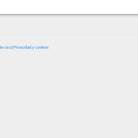
de uso
|
Privacidad y cookies
4.2.51120.1