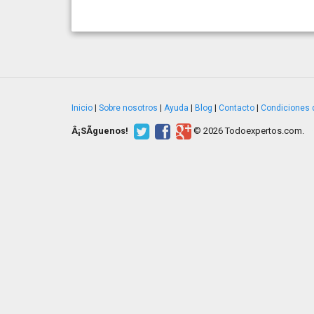
Inicio
|
Sobre nosotros
|
Ayuda
|
Blog
|
Contacto
|
Condiciones 
Â¡SÃ­guenos!
© 2026 Todoexpertos.com.
v