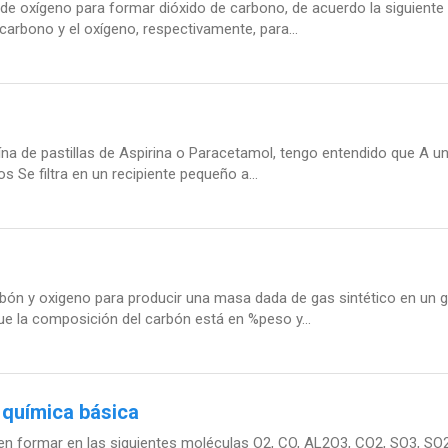
e oxígeno para formar dióxido de carbono, de acuerdo la siguiente r
arbono y el oxígeno, respectivamente, para...
na de pastillas de Aspirina o Paracetamol, tengo entendido que A un
 Se filtra en un recipiente pequeño a...
bón y oxigeno para producir una masa dada de gas sintético en un g
 que la composición del carbón está en %peso y...
 química básica
en formar en las siguientes moléculas O2, CO, AL2O3, CO2, SO3, SO2