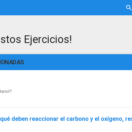
tos Ejercicios!
CIONADAS
tanol?
 qué deben reaccionar el carbono y el oxígeno, r