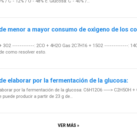
% / C - 12% / O - 48% c. Glucosa: C - 40% /...
 de menor a mayor consumo de oxìgeno de los com
 3O2 ------------: 2CO + 4H2O Gas 2C7H16 + 15O2 -------------: 1
 de como resolver esto.
de elaborar por la fermentación de la glucosa:
 elaborar por la fermentación de la glucosa: C6H12O6 ──> C2H5OH + 
 puede producir a partir de 23 g de...
VER MÁS »