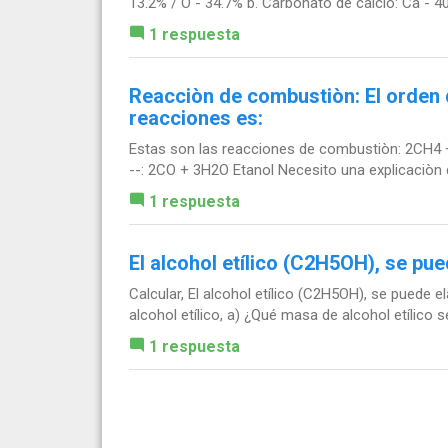
13.2% / O - 34.7% b. Carbonato de calcio: Ca - 40
1 respuesta
Reacciòn de combustiòn: El orden
reacciones es:
Estas son las reacciones de combustiòn: 2CH4 +
--: 2CO + 3H2O Etanol Necesito una explicaciòn
1 respuesta
El alcohol etílico (C2H5OH), se pue
Calcular, El alcohol etílico (C2H5OH), se puede
alcohol etílico, a) ¿Qué masa de alcohol etílico se
1 respuesta