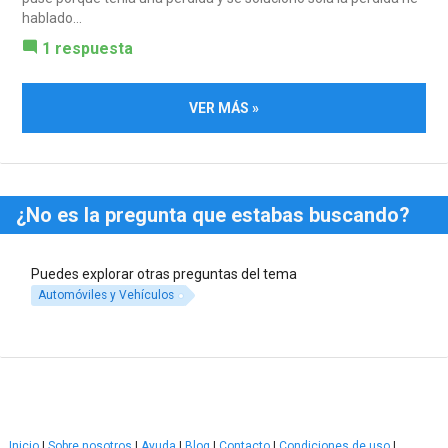
hablado...
1 respuesta
VER MÁS »
¿No es la pregunta que estabas buscando?
Puedes explorar otras preguntas del tema
Automóviles y Vehículos
Inicio
|
Sobre nosotros
|
Ayuda
|
Blog
|
Contacto
|
Condiciones de uso
|