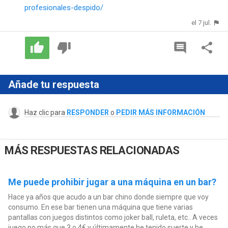
profesionales-despido/
el 7 jul.
Añade tu respuesta
Haz clic para
RESPONDER
o
PEDIR MÁS INFORMACIÓN
MÁS RESPUESTAS RELACIONADAS
Me puede prohibir jugar a una máquina en un bar?
Hace ya años que acudo a un bar chino donde siempre que voy
consumo. En ese bar tienen una máquina que tiene varias
pantallas con juegos distintos como joker ball, ruleta, etc.. A veces
juego no más que 3 o 4€ y últimamente he tenido suerte y he...