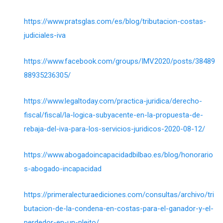
https://www.pratsglas.com/es/blog/tributacion-costas-
judiciales-iva
https://www.facebook.com/groups/IMV2020/posts/38489
88935236305/
https://www.legaltoday.com/practica-juridica/derecho-
fiscal/fiscal/la-logica-subyacente-en-la-propuesta-de-
rebaja-del-iva-para-los-servicios-juridicos-2020-08-12/
https://www.abogadoincapacidadbilbao.es/blog/honorario
s-abogado-incapacidad
https://primeralecturaediciones.com/consultas/archivo/tri
butacion-de-la-condena-en-costas-para-el-ganador-y-el-
perdedor-en-un-pleito/