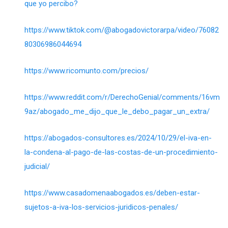
que yo percibo?
https://www.tiktok.com/@abogadovictorarpa/video/76082
80306986044694
https://www.ricomunto.com/precios/
https://www.reddit.com/r/DerechoGenial/comments/16vm
9az/abogado_me_dijo_que_le_debo_pagar_un_extra/
https://abogados-consultores.es/2024/10/29/el-iva-en-
la-condena-al-pago-de-las-costas-de-un-procedimiento-
judicial/
https://www.casadomenaabogados.es/deben-estar-
sujetos-a-iva-los-servicios-juridicos-penales/