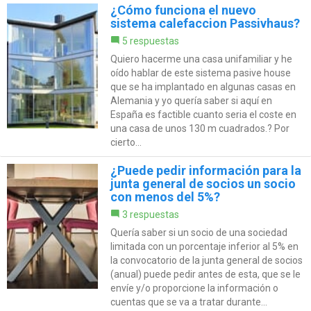
¿Cómo funciona el nuevo
sistema calefaccion Passivhaus?
5 respuestas
Quiero hacerme una casa unifamiliar y he
oído hablar de este sistema pasive house
que se ha implantado en algunas casas en
Alemania y yo quería saber si aquí en
España es factible cuanto seria el coste en
una casa de unos 130 m cuadrados.? Por
cierto...
¿Puede pedir información para la
junta general de socios un socio
con menos del 5%?
3 respuestas
Quería saber si un socio de una sociedad
limitada con un porcentaje inferior al 5% en
la convocatorio de la junta general de socios
(anual) puede pedir antes de esta, que se le
envíe y/o proporcione la información o
cuentas que se va a tratar durante...