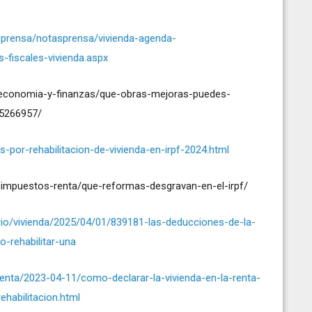
eprensa/notasprensa/vivienda-agenda-
fiscales-vivienda.aspx
/economia-y-finanzas/que-obras-mejoras-puedes-
-5266957/
-por-rehabilitacion-de-vivienda-en-irpf-2024.html
impuestos-renta/que-reformas-desgravan-en-el-irpf/
rio/vivienda/2025/04/01/839181-las-deducciones-de-la-
o-rehabilitar-una
-renta/2023-04-11/como-declarar-la-vivienda-en-la-renta-
habilitacion.html