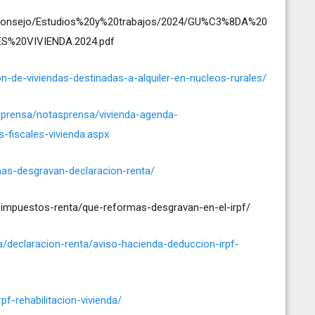
/Consejo/Estudios%20y%20trabajos/2024/GU%C3%8DA%20
%20VIVIENDA.2024.pdf
ion-de-viviendas-destinadas-a-alquiler-en-nucleos-rurales/
eprensa/notasprensa/vivienda-agenda-
-fiscales-vivienda.aspx
as-desgravan-declaracion-renta/
impuestos-renta/que-reformas-desgravan-en-el-irpf/
/declaracion-renta/aviso-hacienda-deduccion-irpf-
rpf-rehabilitacion-vivienda/