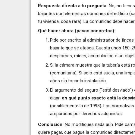
Respuesta directa a tu pregunta:
No, no tienes
bajantes son elementos comunes del edificio (sal
tu vivienda, cosa rara). La comunidad debe hacer
Qué hacer ahora (pasos concretos):
Pide por escrito al administrador de finca
bajante que se atasca. Cuesta unos 150-25
desplomes, raíces, acumulación o un obje
Si la cámara muestra que la tubería está r
(comunitaria). Si solo está sucia, una lim
años sin tocar la instalación.
El argumento del seguro ("está desviado") e
digan
en qué punto exacto está la desvi
(posiblemente la de 1998). Las normativas
amparadas por derechos adquiridos.
Conclusión:
No modifiques nada aún. Pide cámar
quiere pagar, que pague la comunidad directamente