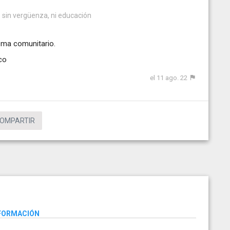
as sin vergüenza, ni educación
lema comunitario.
co
el 11 ago. 22
OMPARTIR
NFORMACIÓN