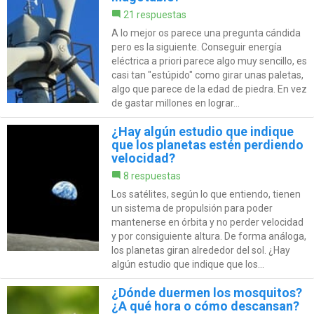
21 respuestas
A lo mejor os parece una pregunta cándida
pero es la siguiente. Conseguir energía
eléctrica a priori parece algo muy sencillo, es
casi tan "estúpido" como girar unas paletas,
algo que parece de la edad de piedra. En vez
de gastar millones en lograr...
¿Hay algún estudio que indique
que los planetas estén perdiendo
velocidad?
8 respuestas
Los satélites, según lo que entiendo, tienen
un sistema de propulsión para poder
mantenerse en órbita y no perder velocidad
y por consiguiente altura. De forma análoga,
los planetas giran alrededor del sol. ¿Hay
algún estudio que indique que los...
¿Dónde duermen los mosquitos?
¿A qué hora o cómo descansan?