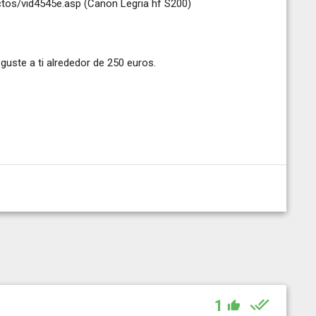
ctos/vid4545e.asp
(Canon Legria hf S200)
uste a ti alrededor de 250 euros.
1