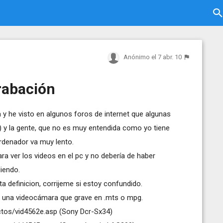
Anónimo
el 7 abr. 10
rabación
he visto en algunos foros de internet que algunas
 y la gente, que no es muy entendida como yo tiene
rdenador va muy lento.
a ver los videos en el pc y no debería de haber
iendo.
a definicion, corrijeme si estoy confundido.
 una videocámara que grave en .mts o mpg.
ctos/vid4562e.asp
(Sony Dcr-Sx34)