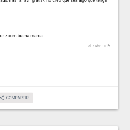
oads/mts_a_avi_gratis
/, no creo que sea algo que tenga
yor zoom buena marca.
el 7 abr. 10
COMPARTIR