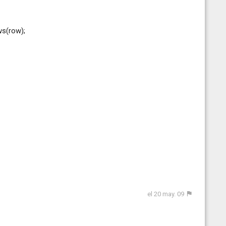
s(row);
el 20 may. 09