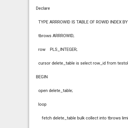
Declare
TYPE ARRROWID IS TABLE OF ROWID INDEX BY
tbrows ARRROWID;
row PLS_INTEGER;
cursor delete_table is select row_id from tes
BEGIN
open delete_table;
loop
fetch delete_table bulk collect into tbrows limi