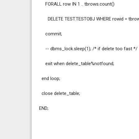
FORALL row IN 1 .. tbrows.count()
DELETE TEST.TESTOBJ WHERE rowid = tbrow
commit;
-- dbms_lock.sleep(1); /* if delete too fast */
exit when delete_table%notfound;
end loop;
close delete_table;
END;