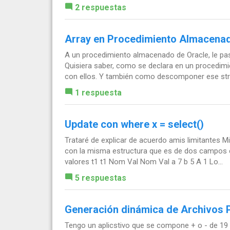
2 respuestas
Array en Procedimiento Almacena
A un procedimiento almacenado de Oracle, le p
Quisiera saber, como se declara en un procedim
con ellos. Y también como descomponer ese stri
1 respuesta
Update con where x = select()
Trataré de explicar de acuerdo amis limitantes M
con la misma estructura que es de dos campos 
valores t1 t1 Nom Val Nom Val a 7 b 5 A 1 Lo...
5 respuestas
Generación dinámica de Archivos 
Tengo un aplicstivo que se compone + o - de 19 