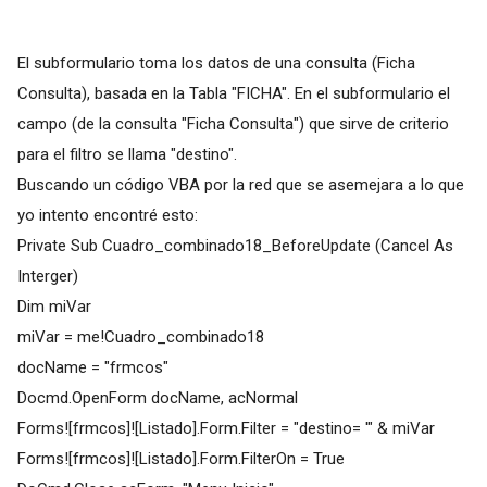
El subformulario toma los datos de una consulta (Ficha
Consulta), basada en la Tabla "FICHA". En el subformulario el
campo (de la consulta "Ficha Consulta") que sirve de criterio
para el filtro se llama "destino".
Buscando un código VBA por la red que se asemejara a lo que
yo intento encontré esto:
Private Sub Cuadro_combinado18_BeforeUpdate (Cancel As
Interger)
Dim miVar
miVar = me!Cuadro_combinado18
docName = "frmcos"
Docmd.OpenForm docName, acNormal
Forms![frmcos]![Listado].Form.Filter = "destino= '" & miVar
Forms![frmcos]![Listado].Form.FilterOn = True