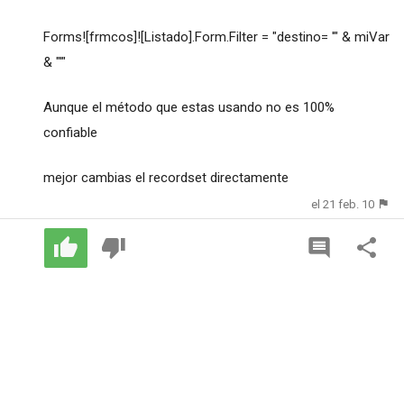
Forms![frmcos]![Listado].Form.Filter = "destino= '" & miVar
& "'"
Aunque el método que estas usando no es 100%
confiable
mejor cambias el recordset directamente
el 21 feb. 10