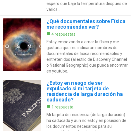
espero que baje la temperatura después de
varios...
¿Qué documentales sobre Física
me recomiendan ver?
4 respuestas
Estoy empezando a amar la física y me
gustaría que me indicaran nombres de
documentales de física recomendables y
entretenidos (al estilo de Discovery Channel
o National Geographic) que pueda encontrar
en youtube.
¿Estoy en riesgo de ser
expulsado si mi tarjeta de
residencia de larga duración ha
caducado?
1 respuesta
Mi tarjeta de residencia (de larga duración)
ha caducado y aún no estoy en posesión de
los documentos necesarios para su