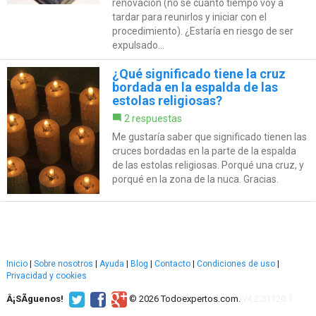
renovación (no sé cuánto tiempo voy a
tardar para reunirlos y iniciar con el
procedimiento). ¿Estaría en riesgo de ser
expulsado...
¿Qué significado tiene la cruz
bordada en la espalda de las
estolas religiosas?
2 respuestas
Me gustaría saber que significado tienen las
cruces bordadas en la parte de la espalda
de las estolas religiosas. Porqué una cruz, y
porqué en la zona de la nuca. Gracias.
Inicio
|
Sobre nosotros
|
Ayuda
|
Blog
|
Contacto
|
Condiciones de uso
|
Privacidad y cookies
Â¡SÃ­guenos!
© 2026 Todoexpertos.com.
v4.2.51120.1