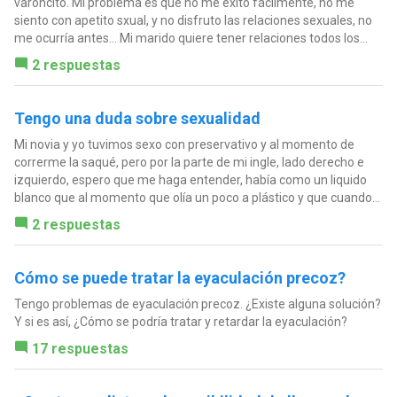
varoncito. Mi problema es que no me éxito fácilmente, no me
siento con apetito sxual, y no disfruto las relaciones sexuales, no
me ocurría antes... Mi marido quiere tener relaciones todos los...
2 respuestas
Tengo una duda sobre sexualidad
Mi novia y yo tuvimos sexo con preservativo y al momento de
correrme la saqué, pero por la parte de mi ingle, lado derecho e
izquierdo, espero que me haga entender, había como un liquido
blanco que al momento que olía un poco a plástico y que cuando...
2 respuestas
Cómo se puede tratar la eyaculación precoz?
Tengo problemas de eyaculación precoz. ¿Existe alguna solución?
Y si es así, ¿Cómo se podría tratar y retardar la eyaculación?
17 respuestas