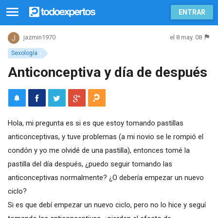
ENTRAR
el 8 may. 08
jazmin1970
Sexología
Anticonceptiva y día de después
Hola, mi pregunta es si es que estoy tomando pastillas
anticonceptivas, y tuve problemas (a mi novio se le rompió el
condón y yo me olvidé de una pastilla), entonces tomé la
pastilla del día después, ¿puedo seguir tomando las
anticonceptivas normalmente? ¿O debería empezar un nuevo
ciclo?
Si es que debí empezar un nuevo ciclo, pero no lo hice y seguí